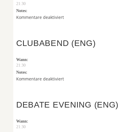
21:30
Notes:
für
Kommentare deaktiviert
Weihnachtsfeier
CLUBABEND (ENG)
Posted on August 6th, 2026 by toast-admin
Wann:
21:30
Notes:
für
Kommentare deaktiviert
Clubabend
(ENG)
DEBATE EVENING (ENG)
Posted on August 6th, 2026 by toast-admin
Wann:
21:30