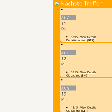
Nächste Treffen
AUG.
11
Di.
18:45
- View Details
Debattenabend (GER)
AUG.
12
Mi.
18:45
- View Details
Clubabend (ENG)
AUG.
19
Mi.
18:45
- View Details
Clubabend (GER)