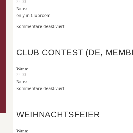
22:00
Notes:
only in Clubroom
für
Kommentare deaktiviert
Club
Contest
(ENG,
CLUB CONTEST (DE, MEMB
Members
only)
Posted on August 6th, 2026 by toast-admin
Wann:
22:00
Notes:
für
Kommentare deaktiviert
Club
Contest
(DE,
WEIHNACHTSFEIER
Members
only)
Posted on August 6th, 2026 by toast-admin
Wann: