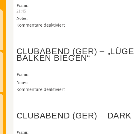
Wann:
21:45
Notes:
für
Kommentare deaktiviert
Debattenabend
(GER)
CLUBABEND (GER) – „LÜGE
BALKEN BIEGEN“
Posted on August 6th, 2026 by toast-admin
Wann:
Notes:
für
Kommentare deaktiviert
Clubabend
(GER)
–
CLUBABEND (GER) – DARK
„Lügen
bis
Posted on August 6th, 2026 by toast-admin
sich
Wann: