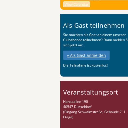
View Calendar
Als Gast teilnehmen
Sie möchten als Gast an einem unserer
Clubabende teilnehmen? Dann melden S
sich jetzt an:
» Als Gast anmelden
Die Teilnahme ist kostenlos!
Veranstaltungsort
Hansaallee 190
40547 Düsseldorf
(Eingang Schwalmstraße, Gebäude 7, 1.
Etage)