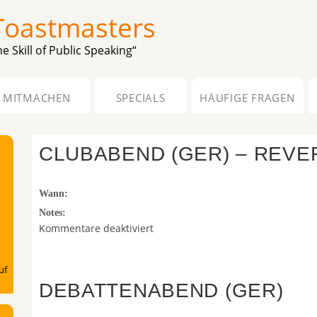
Toastmasters
e Skill of Public Speaking“
MITMACHEN
SPECIALS
HÄUFIGE FRAGEN
CLUBABEND (GER) – REV
Posted on August 6th, 2026 by toast-admin
Wann:
Notes:
für
Kommentare deaktiviert
Clubabend
(GER)
uf
–
DEBATTENABEND (GER)
Reverse-
Abend
Posted on August 6th, 2026 by toast-admin