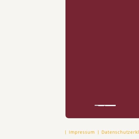
Powered by
googlemapsgen (pt)
&
smslån utan uc direkt utbetalning
Impressum
Datenschutzerk