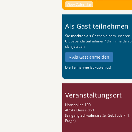
View Calendar
Als Gast teilnehmen
Sie möchten als Gast an einem unserer
Clubabende teilnehmen? Dann melden S
sich jetzt an:
» Als Gast anmelden
Die Teilnahme ist kostenlos!
Veranstaltungsort
Hansaallee 190
40547 Düsseldorf
(Eingang Schwalmstraße, Gebäude 7, 1.
Etage)