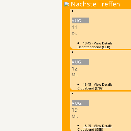
Nächste Treffen
AUG.
11
Di.
18:45
- View Details
Debattenabend (GER)
AUG.
12
Mi.
18:45
- View Details
Clubabend (ENG)
AUG.
19
Mi.
18:45
- View Details
Clubabend (GER)